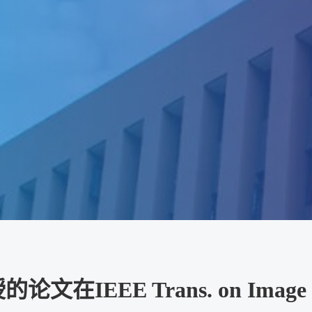
在IEEE Trans. on Image 